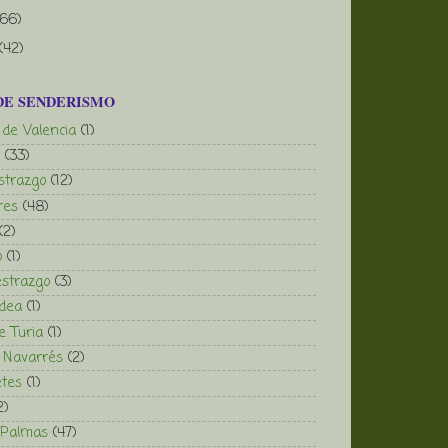
(66)
(42)
DE SENDERISMO
 de Valencia
(1)
(33)
strazgo
(12)
res
(48)
(2)
o
(1)
strazgo
(3)
ldea
(1)
 Turia
(1)
 Navarrés
(2)
tes
(1)
2)
 Palmas
(47)