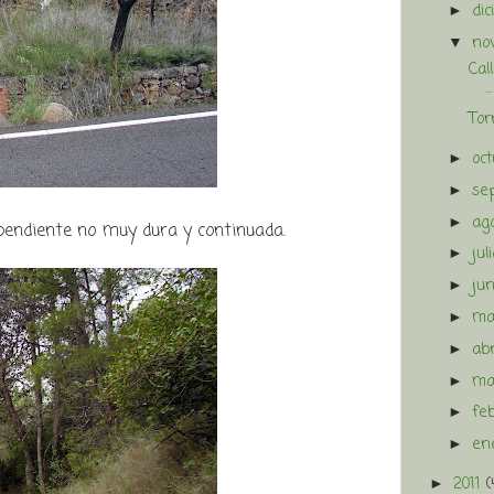
di
►
no
▼
Cal
...
Tor
oc
►
se
►
ag
►
pendiente no muy dura y continuada.
jul
►
ju
►
m
►
ab
►
ma
►
fe
►
en
►
2011
(
►