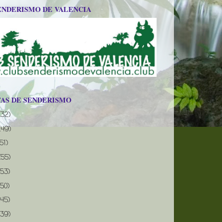
ENDERISMO DE VALENCIA
TAS DE SENDERISMO
(32)
(49)
(51)
(55)
(53)
(50)
(45)
(39)