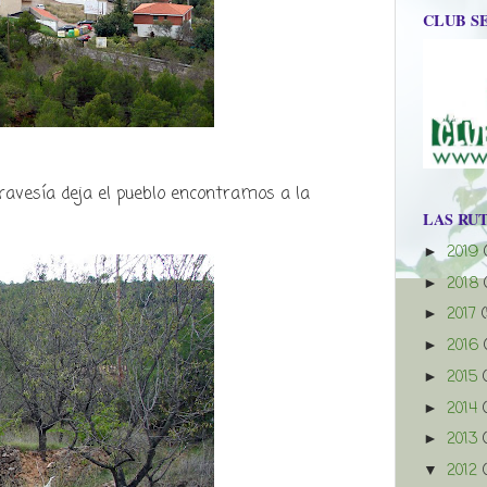
CLUB S
travesía deja el pueblo encontramos a la
LAS RU
2019
►
2018
►
2017
►
2016
►
2015
►
2014
►
2013
►
2012
▼