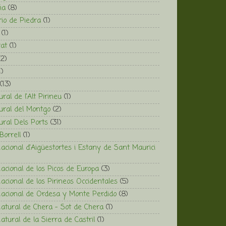
ña
(8)
io de Piedra
(1)
(1)
at
(1)
(2)
1)
(13)
ral de l'Alt Pirineu
(1)
ural del Montgo
(2)
ural Dels Ports
(31)
Borrell
(1)
acional d'Aigüestortes i Estany de Sant Maurici
acional de los Picos de Europa
(3)
acional de los Pirineos Occidentales
(5)
acional de Ordesa y Monte Perdido
(8)
atural de Chera - Sot de Chera
(1)
tural de la Sierra de Castril
(1)