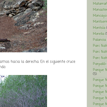
Matarra
Monaster
Moncayo
Montserr
Montsía
Morella
(
Palancia
Parc Natu
Parc Nat
Parc Nat
mos hacia la derecha. En el siguiente cruce
Parpalló-
ndo.
Parque N
(5)
Parque N
Parque N
Parque N
Parque N
Parque Na