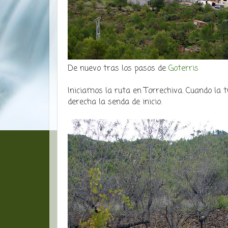
De nuevo tras los pasos de
Goterris
Iniciamos la ruta en Torrechiva. Cuando la 
derecha la senda de inicio.