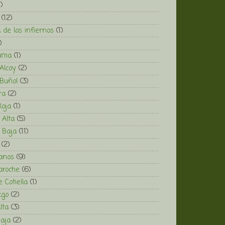
2)
(12)
 de los infiernos
(1)
)
ama
(1)
Alcoy
(2)
Buñol
(3)
ra
(2)
Roja
(1)
 Alta
(5)
 Baja
(11)
(2)
anos
(9)
aroche
(6)
 Cotiella
(1)
zgo
(2)
lta
(3)
aja
(2)