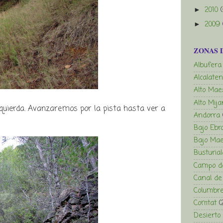
2010
►
2009
►
ZONAS 
Albufera
Alcalaten
Alto Mae
Alto Mija
quierda. Avanzaremos por la pista hasta ver a
Andorra
Bajo Ebr
Bajo Mae
Busturia
Campo de
Canal de
Columbre
Comtat
(
Desierto