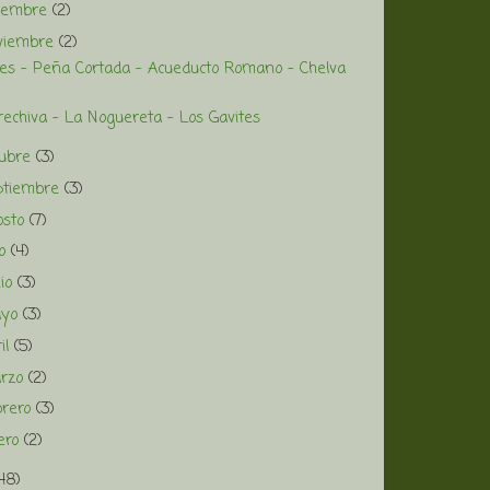
ciembre
(2)
viembre
(2)
les - Peña Cortada - Acueducto Romano - Chelva
rechiva - La Noguereta - Los Gavites
tubre
(3)
ptiembre
(3)
osto
(7)
io
(4)
nio
(3)
ayo
(3)
ril
(5)
rzo
(2)
brero
(3)
ero
(2)
48)