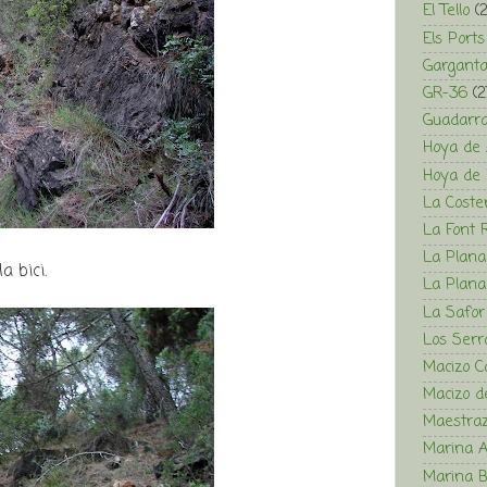
El Tello
(
Els Ports
Garganta
GR-36
(2
Guadarr
Hoya de 
Hoya de 
La Coste
La Font 
La Plana
 bici.
La Plana
La Safor
Los Serr
Macizo C
Macizo de
Maestra
Marina A
Marina B